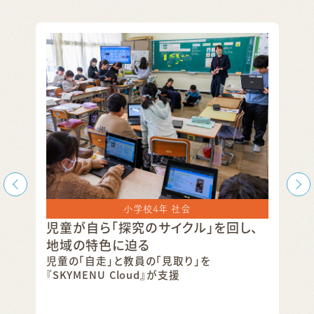
小学校4年 社会
表ノ
児童が自ら「探究のサイクル」を回し、
［
地域の特色に迫る
と
し
児童の「自走」と教員の「見取り」を
児
『SKYMENU Cloud』が支援
た