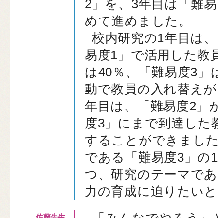
2」を、3年目は「難
めて進めました。
校内研究の1年目は
易度1」で活用した教員
は40％、「難易度3」
動で教員の入れ替えが
年目は、「難易度2」が
度3」にまで到達した
することができました
である「難易度3」の
つ、研究のテーマであ
力の育成に迫りたいと