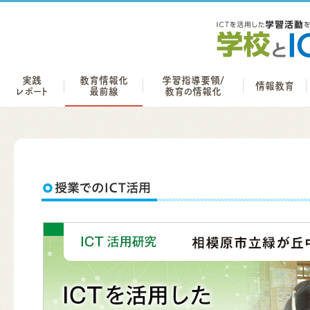
実践
教育情報化
学習指導要領/
情報教育
レポート
最前線
教育の情報化