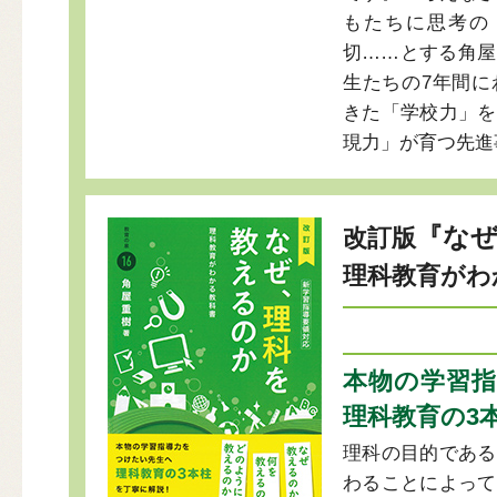
もたちに思考の
切……とする角屋
生たちの7年間に
きた「学校力」を
現力」が育つ先進
『な
改訂版
理科教育がわ
本物の学習
理科教育の3
理科の目的である
わることによって