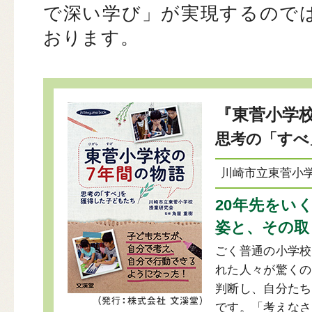
で深い学び」が実現するので
おります。
『東菅小学
思考の「すべ
川崎市立東菅小学
20年先をい
姿と、その取
ごく普通の小学校
れた人々が驚くの
判断し、自分たち
です。「考えなさ