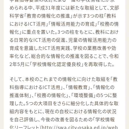
められる中、平成31年度には新たな取組として、文部
科学省「教育の情報化の推進」が示す3つの柱「教科
におけるICT活用」「情報活用能力の育成」「校務の情
報化」に重点を置いた。3つの柱をもとに、教科におけ
る日常的なICT活用の促進、児童の情報活用能力の
育成を意識したICT活用実践、学校の業務改善や効
率化など、総合的な情報化の推進を図ることで、令和
2年5月に「学校情報化認定優良校」を再取得した。
そして、本校のこれまでの情報化に向けた取組を「教
科指導におけるICT活用」、「情報教育」、「情報化の
推進体制」、「校務の情報化」、「環境整備」の5つに整
理した。5つの大項目をさらに細分化した具体的な取
組内容をもとに、現在の自校における情報化の状況
を自己評価し、今後の改善を図るための「学校情報
化リーフレット（http://swa.city-osaka.ed.jp/web