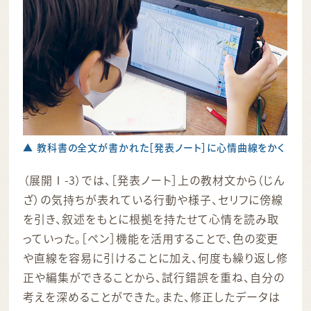
▲ 教科書の全文が書かれた［発表ノート］に心情曲線をかく
（展開Ⅰ-3）では、［発表ノート］上の教材文から（じん
ざ）の気持ちが表れている行動や様子、セリフに傍線
を引き、叙述をもとに根拠を持たせて心情を読み取
っていった。［ペン］機能を活用することで、色の変更
や直線を容易に引けることに加え、何度も繰り返し修
正や編集ができることから、試行錯誤を重ね、自分の
考えを深めることができた。また、修正したデータは