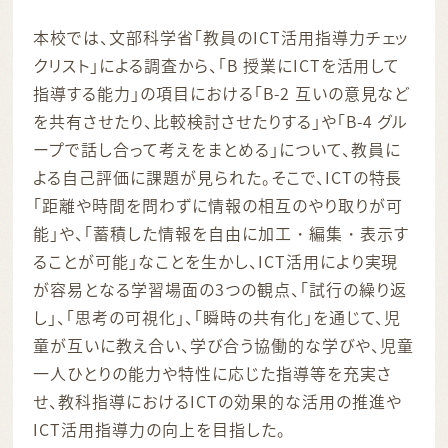
本校では、文部科学省「教員のICT活用指導力チェッ
クリスト」による調査から、「B 授業にICTを活用して
指導する能力」の項目における「B-2 互いの意見など
を共有させたり、比較検討させたりする」や「B-4 グル
ープで話し合って考えをまとめる」について、教員に
よる自己評価に課題が見られた。そこで、ICTの特長
「距離や時間を問わずに情報の相互のやり取りが可
能」や、「蓄積した情報を自由に加工・編集・表示す
ることが可能」なことを生かし、ICT活用により実現
が容易となる学習場面の3つの観点、「試行の繰り返
し」、「思考の可視化」、「瞬時の共有化」を通じて、児
童が互いに教え合い、学び合う協働的な学びや、児童
一人ひとりの能力や特性に応じた指導等を充実さ
せ、教科指導におけるICTの効果的な活用の推進や
ICT活用指導力の向上を目指した。