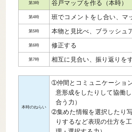
谷戸マップを作る（本時）
第3時
班でコメントをし合い、マ
第4時
本物と見比べ、ブラッシュ
第5時
修正する
第6時
相互に見合い、振り返りを
第7時
➀仲間とコミュニケーショ
意形成をしたりして協働し
合う力）
本時のねらい
➁集めた情報を選択したり
りするなど表現の仕方を工
理・選択する力）