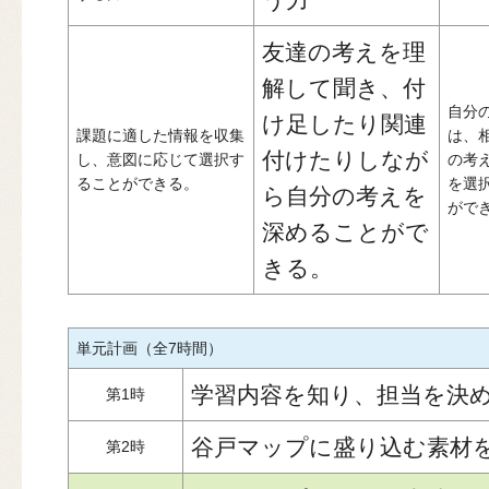
友達の考えを理
解して聞き、付
自分
け足したり関連
課題に適した情報を収集
は、
付けたりしなが
し、意図に応じて選択す
の考
ることができる。
を選
ら自分の考えを
がで
深めることがで
きる。
単元計画（全7時間）
学習内容を知り、担当を決
第1時
谷戸マップに盛り込む素材
第2時