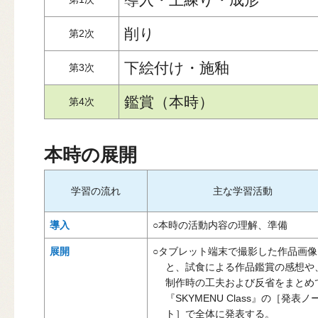
削り
第2次
下絵付け・施釉
第3次
鑑賞（本時）
第4次
本時の展開
学習の流れ
主な学習活動
導入
○本時の活動内容の理解、準備
展開
○タブレット端末で撮影した作品画像
と、試食による作品鑑賞の感想や
制作時の工夫および反省をまとめ
『SKYMENU Class』の［発表ノ
ト］で全体に発表する。