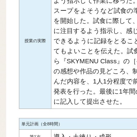
よう指示して作業に移った
スープをよそうなど試食の
を開始した。試食に際して
に注目するよう指示し、感
できるように記録をとるこ
授業の実際
てもよいことを伝えた。試
ら『SKYMENU Class
の感想や作品の見どころ、
んだ内容を、1人1分程度で
発表を行った。最後に1年
に記入して提出させた。
単元計画（全8時間）
導入・土練り・成形
第1次