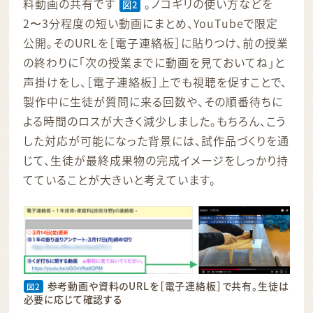
料動画の共有です
。ノコギリの使い方などを
図2
2〜3分程度の短い動画にまとめ、YouTubeで限定
公開。そのURLを［電子連絡板］に貼りつけ、前の授業
の終わりに「次の授業までに動画を見ておいてね」と
声掛けをし、［電子連絡板］上でも視聴を促すことで、
製作中に生徒が質問に来る回数や、その順番待ちに
よる時間のロスが大きく減少しました。もちろん、こう
した対応が可能になった背景には、試作品づくりを通
じて、生徒が最終成果物の完成イメージをしっかり持
てていることが大きいと考えています。
参考動画や資料のURLを［電子連絡板］で共有。生徒は
図2
必要に応じて確認する