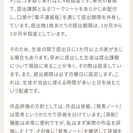
ト］は、1学期であれば3、4枚程度です。単元の冒頭
で、提出課題となるワークシートをあらかじめ配付
し、口頭や［電子連絡板］を通じて提出期限を共有し
ています。提出物1枚あたりの提出期限は、1か月から
1か月半程度としています。
そのため、生徒の間で提出日に1か月以上の差が生じ
る場合もあります。早めに提出した生徒は提出課題
について相談に来ることが多く、その際は助言してい
ます。また、提出期限は必ず月曜日に設定します。こ
れは、生徒が自由に使える時間が多い土日を挟むと
いう配慮です。
作品評価の方針としては、作品は技能、［発表ノート］
は思考というかたちで評価を分けています。［添削］
機能は非常に便利ですが、私はまず実際の作品を評
価した上で、その後に［発表ノート］を確認して評価を