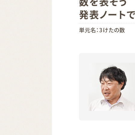
数を表そう
発表ノート
単元名：3けたの数