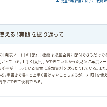
▲ 児童の理解度に応じて、教師が
使える！実践を振り返って
oud』の［発表ノート］の［配付］機能は児童全員に配付できるだけ
かっている。上手く［配付］ができていなかった児童に再度ノー
れず手が止まっている児童に追加資料を送ったりしている。また、
いる。手書きで書くと上手く書けないこともあるが、［方眼］を使
簡単にできて便利である。