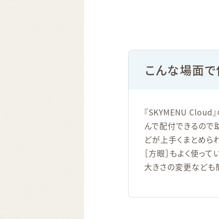
こんな場面で
『SKYMENU Cl
んで配付できるので助
どが上手くまとめら
［方眼］もよく使って
大きさの変更なども