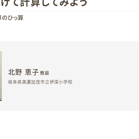
下げて計算してみよう
算のひっ算
北野 恵子
教諭
岐阜県美濃加茂市立伊深小学校