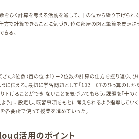
位数をひく計算を考える活動を通して、十の位から繰り下げられ
仕方で計算できることに気づき、位の部屋の図と筆算を関連さ
できる。
てきた3位数（百の位は1）－2位数の計算の仕方を振り返り、
うに伝える。最初に学習問題として「102－67のひっ算のしか
り下げることができ ないことを気づいてもらう。課題を「十の
う」に設定し、既習事項をもとに考えられるよう指導していく。『SK
能を各要所で使って授業を進めていった。
Cloud活用のポイント