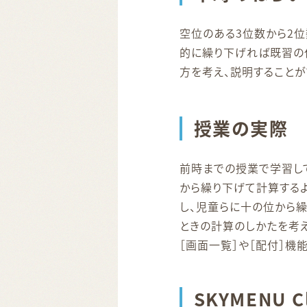
空位のある3位数から2
的に繰り下げれば既習の
方を考え、説明することが
授業の実際
前時までの授業で学習し
から繰り下げて計算するよ
し、児童らに十の位から繰
ときの計算のしかたを考えよ
［画面一覧］や［配付］機
SKYMENU 