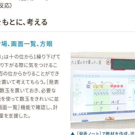
反応）
もとに、考える
き場、画面一覧、方眼
58」は十の位から1繰り下げて
繰り下がる際に気をつけるこ
百の位からかりることができ
置いて考えてもらう。［発表
に数玉を置いておき、必要な
能を使って数玉をきれいに並
画面一覧］機能で確認し、計
童を支援した。
▲ ［発表ノート］で教材を作成。