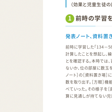
（効果と児童生徒の
1
前時の学習を
発表ノート、資料置
前時に学習した「134－
計算したことを想起し、
とを確認する。本時では、
ないか、位の部屋に数玉を
ノート］の［資料置き場］
数を取り出す。［方眼］機
べていった。その様子を［
算に見通しが持てない児