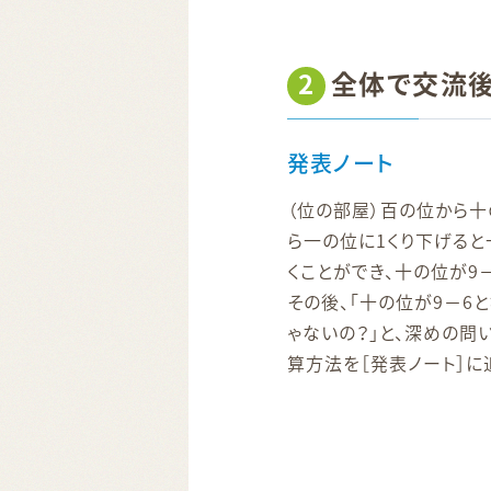
2
全体で交流後
発表ノート
（位の部屋）百の位から十
ら一の位に1くり下げると
くことができ、十の位が9
その後、「十の位が9－6と
ゃないの？」と、深めの問
算方法を［発表ノート］に