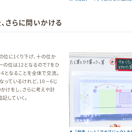
、さらに問いかける
の位に1くり下げ、十の位か
一の位は12となるので7をひ
－6となることを全体で交流。
なっているけれど、10－6じ
いかけをし、さらに考えや計
追記していく。
▲ ［発表ノート］でオブジェクト