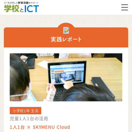
実践レポート
小学校1年 生活
児童1人1台の活用
1人1台 × SKYMENU Cloud