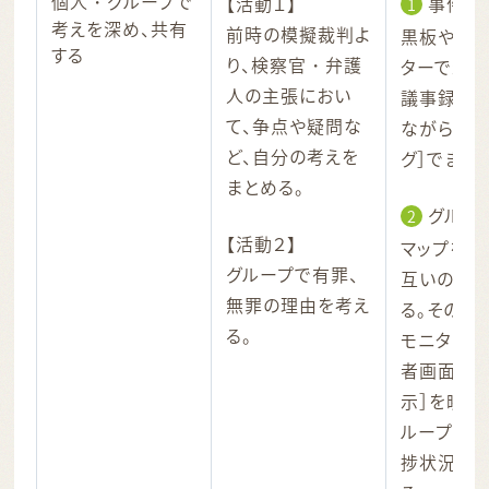
個人・グループで
【活動１】
事件の
1
考えを深め、共有
前時の模擬裁判よ
黒板やテレ
する
り、検察官・弁護
ターで示し
人の主張におい
議事録も
て、争点や疑問な
ながら、［
ど、自分の考えを
グ］でまと
まとめる。
グルー
2
【活動２】
マップを共
グループで有罪、
互いの思
無罪の理由を考え
る。その際
る。
モニターに
者画面の
示］を映し
ループの考
捗状況を