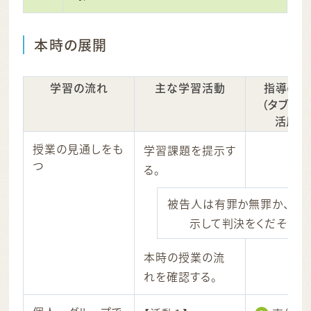
本時の展開
学習の流れ
主な学習活動
指導のポ
（タブレ
活用場
授業の見通しをも
学習課題を提示す
つ
る。
被告人は有罪か無罪か、根
示して判決をくだそう。
本時の授業の流
れを確認する。