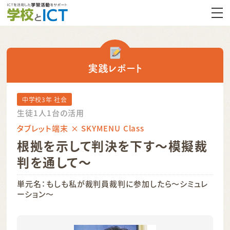
実践レポート
中学校3年 社会
生徒1人1台の活用
タブレット端末 × SKYMENU Class
根拠を示して判決を下す～模擬裁
判を通して～
単元名：もしも私が裁判員裁判に参加したら～シミュレ
ーション～