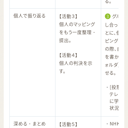
る。
個人で振り返る
【活動３】
グルー
3
個人のマッピング
し合った意
をもう一度整理・
とに、個人
提出。
ピングを整
の際、自分
【活動４】
を書かせ、
個人の判決を示
ォルダ］に
す。
せる。
[投票]
テレビモ
に学級
状況を示
深める・まとめ
NHK fo
【活動５】