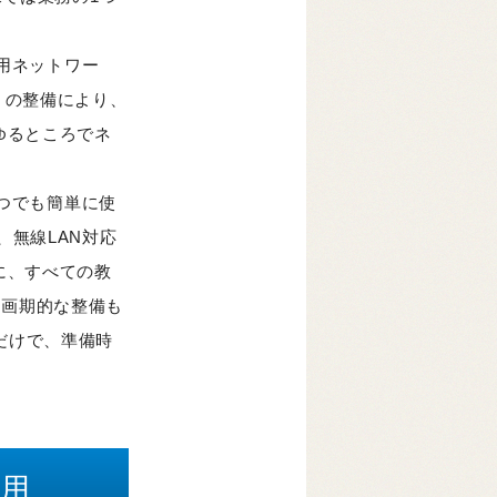
用ネットワー
」の整備により、
ゆるところでネ
つでも簡単に使
、無線LAN対応
に、すべての教
は画期的な整備も
だけで、準備時
活用