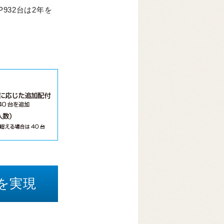
932台は2年を
を実現