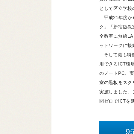
として区立学校
平成21年度
ク」「新宿版教
全教室に無線L
ットワークに接
そして最も特
用できるICT
のノートPC、
室の黒板をスク
実施しました。
間ゼロでICT
9