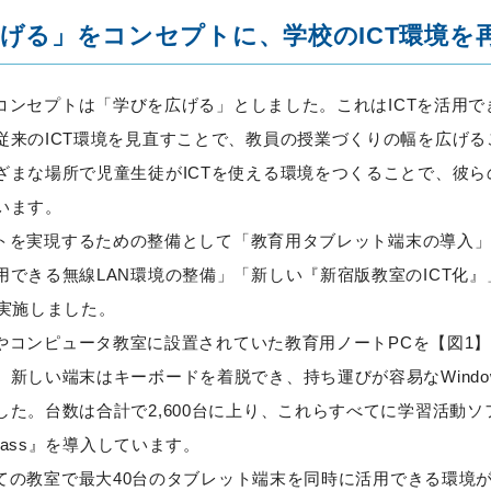
げる」をコンセプトに、学校のICT環境を
コンセプトは「学びを広げる」としました。これはICTを活用で
従来のICT環境を見直すことで、教員の授業づくりの幅を広げる
ざまな場所で児童生徒がICTを使える環境をつくることで、彼ら
います。
トを実現するための整備として「教育用タブレット端末の導入」
用できる無線LAN環境の整備」「新しい『新宿版教室のICT化
に実施しました。
やコンピュータ教室に設置されていた教育用ノートPCを【図1
新しい端末はキーボードを着脱でき、持ち運びが容易なWindow
した。台数は合計で2,600台に上り、これらすべてに学習活動ソ
Class』を導入しています。
ての教室で最大40台のタブレット端末を同時に活用できる環境