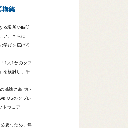
再構築
きる場所や時間
こと。さらに
の学びを広げる
「1人1台のタブ
』」を検討し、平
】の基準に基づい
s OSのタブレ
フトウェア
が必要なため、無