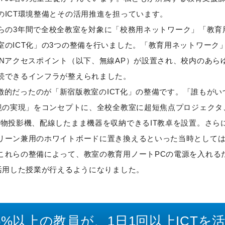
のICT環境整備とその活用推進を担っています。
からの3年間で全校全教室を対象に「校務用ネットワーク」「教育
室のICT化」の3つの整備を行いました。「教育用ネットワーク
ANアクセスポイント（以下、無線AP）が設置され、校内のあら
続できるインフラが整えられました。
徴的だったのが「新宿版教室のICT化」の整備です。「誰もがい
環境の実現」をコンセプトに、全校全教室に超短焦点プロジェクタ
実物投影機、配線したまま機器を収納できるIT教卓を設置。さら
リーン兼用のホワイトボードに置き換えるといった当時として
これらの整備によって、教室の教育用ノートPCの電源を入れる
を活用した授業が行えるようになりました。
5%以上の教員が、1日1回以上ICTを