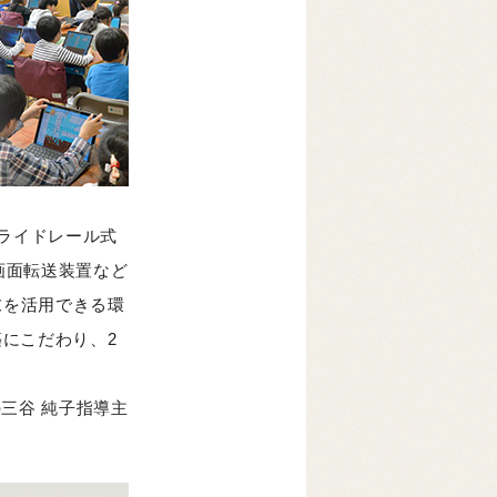
スライドレール式
画面転送装置など
末を活用できる環
築にこだわり、2
。
三谷 純子指導主