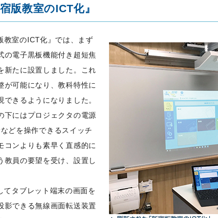
宿版教室のICT化』
版教室のICT化』では、まず
式の電子黒板機能付き超短焦
を新たに設置しました。これ
整が可能になり、教科特性に
現できるようになりました。
の下にはプロジェクタの電源
や音量などを操作できるスイッチ
モコンよりも素早く直感的に
う教員の要望を受け、設置し
介してタブレット端末の画面を
投影できる無線画面転送装置