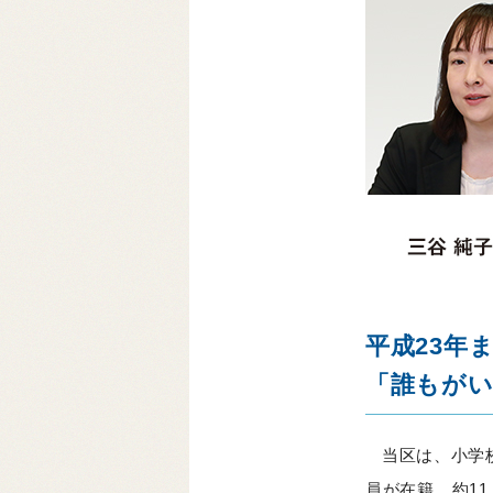
平成23年
「誰もがい
当区は、小学校
員が在籍。約1