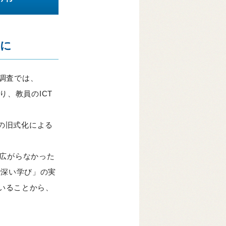
題に
の調査では、
り、教員のICT
の旧式化による
か広がらなかった
で深い学び」の実
いることから、