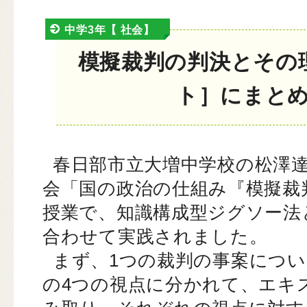
中学3年【 社会】
模擬裁判の判決とその
ト］にまと
春日部市立大増中学校の松澤達
会「国の政治の仕組み『模擬裁
授業で、知識構成型ジグソー法
合わせて実践されました。
まず、1つの裁判の事案につ
の4つの視点に分かれて、エキ