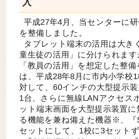
入
平成27年4月、当センターに
を整備しました。
タブレット端末の活用は大き
童生徒の活用」に分けられます
「教員の活用」を想定した整備
は、平成28年8月に市内小学校
対して、60インチの大型提示
1台、さらに無線LANアクセ
ット端末画面を大型提示装置に
る機能を兼ね備えた機器※、『SKY
セットにして、1校に3セット