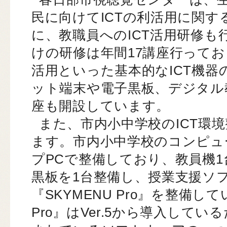
民に向けてICTの利活用に関
に、教職員へのICT活用研修も
けの研修は年間17講座行って
活用といった基本的なICT機
ット端末や電子黒板、デジタル
座も開設しています。
また、市内小中学校のICT環
ます。市内小中学校のコンピュ
プPCで整備しており、教員機1
黒板を1台整備し、授業支援ソ
『SKYMENU Pro』を整備して
Pro』はVer.5から導入して