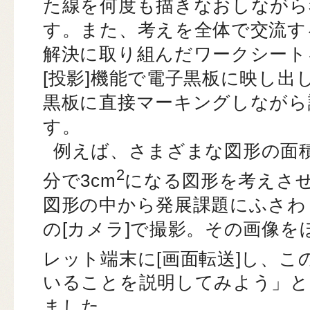
た線を何度も描きなおしながら
す。また、考えを全体で交流す
解決に取り組んだワークシート
[投影]機能で電子黒板に映し出
黒板に直接マーキングしながら
す。
例えば、さまざまな図形の面
2
分で3cm
になる図形を考えさ
図形の中から発展課題にふさわ
の[カメラ]で撮影。その画像
レット端末に[画面転送]し、こ
いることを説明してみよう」と
ました。