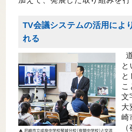
加えて、発展した取り組みを行
TV会議システムの活用によ
れる
と
と
こ
文
大
崎
（